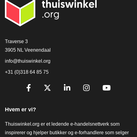
[_General:Contact]
Traverse 3
3905 NL Veenendaal
info@thuiswinkel.org
+31 (0)318 64 85 75
[_General:SocialMediaTitle]
Facebook
X
LinkedIn
Instagram
YouTube
Hvem er vi?
Thuiswinkel.org er et ledende e-handelsnettverk som
inspirerer og hjelper butikker og e-forhandlere som selger