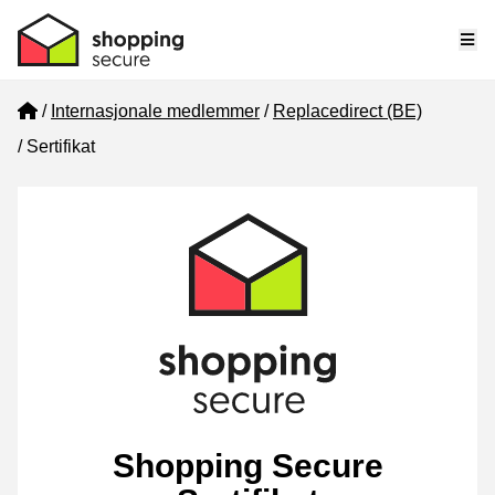
Me
Home
Internasjonale medlemmer
Replacedirect (BE)
Sertifikat
Shopping Secure