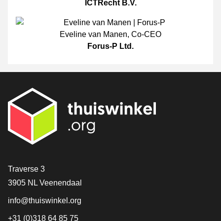
ICTRecht B.V.
Eveline van Manen
,
Co-CEO
Forus-P Ltd.
[_General:Contact]
Traverse 3
3905 NL Veenendaal
info@thuiswinkel.org
+31 (0)318 64 85 75