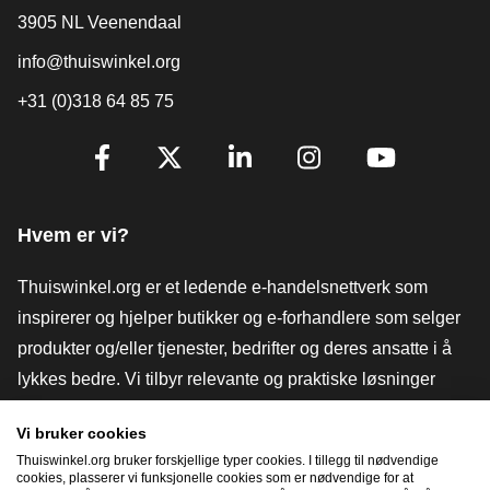
3905 NL Veenendaal
info@thuiswinkel.org
+31 (0)318 64 85 75
[_General:SocialMediaTitle]
Facebook
X
LinkedIn
Instagram
YouTube
Hvem er vi?
Thuiswinkel.org er et ledende e-handelsnettverk som
inspirerer og hjelper butikker og e-forhandlere som selger
produkter og/eller tjenester, bedrifter og deres ansatte i å
lykkes bedre. Vi tilbyr relevante og praktiske løsninger
med ulike tillitsmerker, Thuiswinkel-anmeldelser, juridiske
Vi bruker cookies
verktøy og råd, advokatvirksomhet, markedsundersøkelser,
Thuiswinkel.org bruker forskjellige typer cookies. I tillegg til nødvendige
og har vår egen utdanningsplattform, Thuiswinkel e-
cookies, plasserer vi funksjonelle cookies som er nødvendige for at