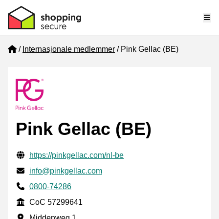
Me
Home
Internasjonale medlemmer
Pink Gellac (BE)
Pink Gellac (BE)
Verifisert kontaktinformasjon
Website URL
https://pinkgellac.com/nl-be
E-post
info@pinkgellac.com
Phone number
0800-74286
CoC
CoC 57299641
Forretningsadresse
Middenweg 1