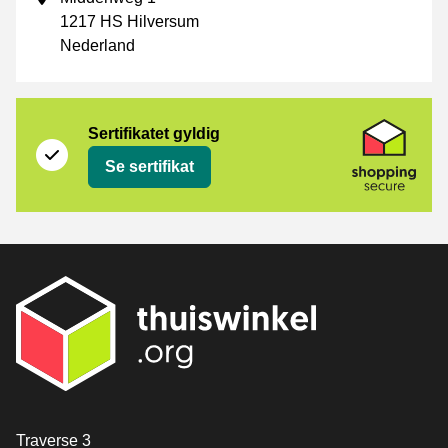
1217 HS Hilversum
Nederland
Sertifikat
Shopping Secure
Sertifikatet gyldig
Se sertifikat
[_General:Contact]
Traverse 3