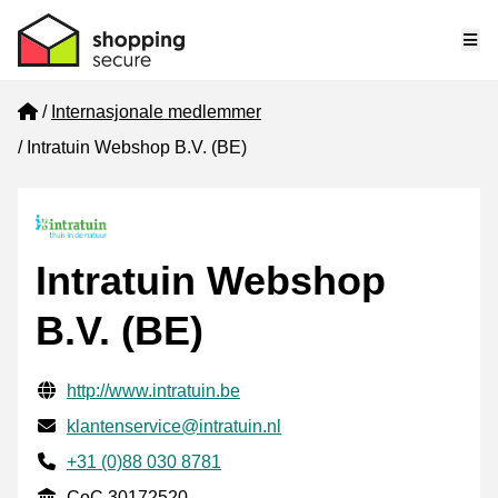
Me
Home
Internasjonale medlemmer
Intratuin Webshop B.V. (BE)
Intratuin Webshop
B.V. (BE)
Verifisert kontaktinformasjon
Website URL
http://www.intratuin.be
E-post
klantenservice@intratuin.nl
Phone number
+31 (0)88 030 8781
CoC
CoC 30172520