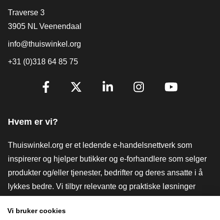
[_General:Contact]
Traverse 3
3905 NL Veenendaal
info@thuiswinkel.org
+31 (0)318 64 85 75
[_General:SocialMediaTitle]
Facebook
X
LinkedIn
Instagram
YouTube
Hvem er vi?
Thuiswinkel.org er et ledende e-handelsnettverk som
inspirerer og hjelper butikker og e-forhandlere som selger
produkter og/eller tjenester, bedrifter og deres ansatte i å
lykkes bedre. Vi tilbyr relevante og praktiske løsninger
med ulike tillitsmerker, Thuiswinkel-anmeldelser, juridiske
Vi bruker cookies
verktøy og råd, advokatvirksomhet, markedsundersøkelser,