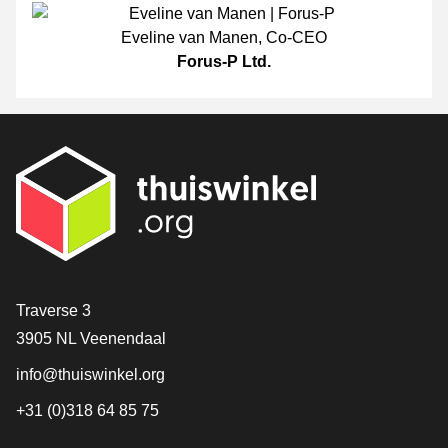
Eveline van Manen
,
Co-CEO
Forus-P Ltd.
[_General:Contact]
Traverse 3
3905 NL Veenendaal
info@thuiswinkel.org
+31 (0)318 64 85 75