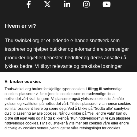
[_General:SocialMediaTitle]
Facebook
X
LinkedIn
Instagram
YouTube
Hvem er vi?
Thuiswinkel.org er et ledende e-handelsnettverk som
inspirerer og hjelper butikker og e-forhandlere som selger
produkter og/eller tjenester, bedrifter og deres ansatte i å
lykkes bedre. Vi tilbyr relevante og praktiske løsninger
med ulike tillitsmerker, Thuiswinkel-anmeldelser, juridiske
Vi bruker cookies
verktøy og råd, advokatvirksomhet, markedsundersøkelser,
Thuiswinkel.org bruker forskjellige typer cookies. I tillegg til nødvendige
og har vår egen utdanningsplattform, Thuiswinkel e-
cookies, plasserer vi funksjonelle cookies som er nødvendige for at
nettstedet vårt skal fungere. Vi plasserer også ytelses cookies for å måle
Academy.
ytelsen og kvaliteten på nettstedet vårt. Til slutt plasserer vi annonse cookies
som lar oss identifisere og spore deg. Ved å klikke på "Godta alle" samtykker
du til plassering av alle cookies. Når du klikker på "Nei, endre valg" kan du
gjøre ditt eget valg og når du klikker på "Kun nødvendige" vil vi kun plassere
Naviger raskt
nødvendige cookies. Hvis du ønsker å vite mer om cookies våre eller endre
ditt valg av cookies senere, vennligst se våre retningslinjer for cookies.
[_G