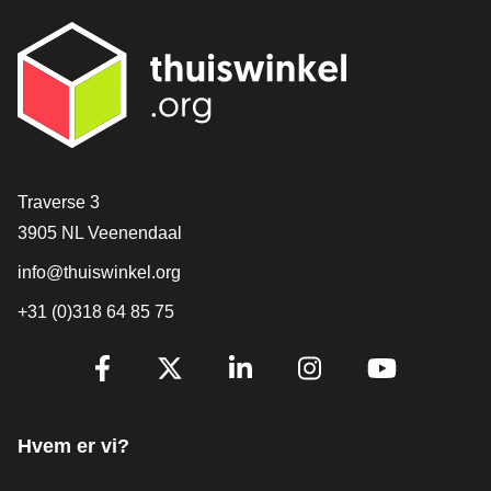
[_General:Contact]
Traverse 3
3905 NL Veenendaal
info@thuiswinkel.org
+31 (0)318 64 85 75
[_General:SocialMediaTitle]
Facebook
X
LinkedIn
Instagram
YouTube
Hvem er vi?