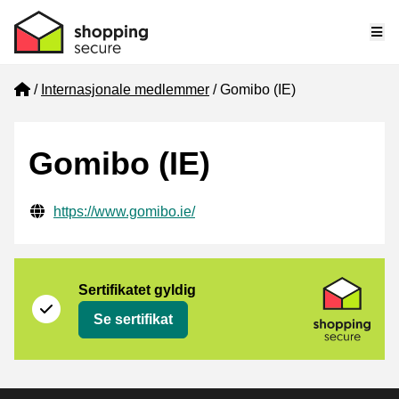
Me
Home
Internasjonale medlemmer
Gomibo (IE)
Gomibo (IE)
Verifisert kontaktinformasjon
Website URL
https://www.gomibo.ie/
Sertifikat
Shopping Secure
Sertifikatet gyldig
Se sertifikat