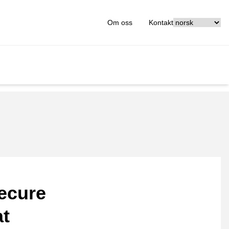
[_General:Langu
Om oss
Kontakt
ecure
at