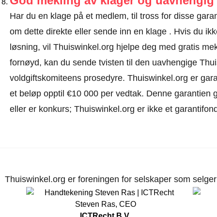
God mekling av klager og uavhengig 
Har du en klage på et medlem, til tross for disse ga
om dette direkte eller
sende inn en klage
. Hvis du ikk
løsning, vil Thuiswinkel.org hjelpe deg med gratis mekl
fornøyd, kan du sende tvisten til den uavhengige Thu
voldgiftskomiteens prosedyre.
Thuiswinkel.org er garan
et beløp opptil €10 000 per vedtak. Denne garantien gj
eller er konkurs; Thuiswinkel.org er ikke et garantifon
Thuiswinkel.org er foreningen for selskaper som selger p
Steven Ras
,
CEO
ICTRecht B.V.