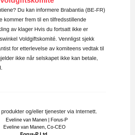
voldgiftskomité
rantiene? Du kan informere Brabantia (BE-FR)
e kommer frem til en tilfredsstillende
ing av klager Hvis du fortsatt ikke er
iswinkel Voldgiftskomité.
Vennligst sjekk
tist for etterlevelse av komiteens vedtak til
elder ikke når selskapet ikke kan betale,
d.
rodukter og/eller tjenester via Internett.
Eveline van Manen
,
Co-CEO
Forus-P Ltd.