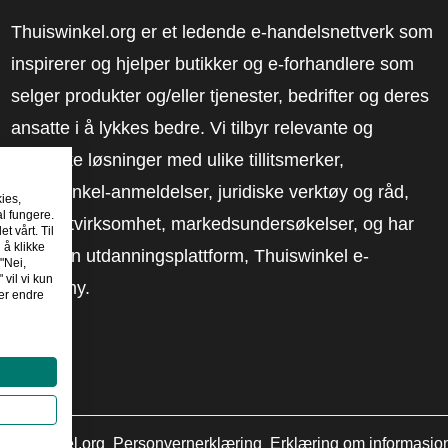
Thuiswinkel.org er et ledende e-handelsnettverk som
inspirerer og hjelper butikker og e-forhandlere som
selger produkter og/eller tjenester, bedrifter og deres
ansatte i å lykkes bedre. Vi tilbyr relevante og
praktiske løsninger med ulike tillitsmerker,
Thuiswinkel-anmeldelser, juridiske verktøy og råd,
kies,
al fungere.
advokatvirksomhet, markedsundersøkelser, og har
t vårt. Til
 å klikke
vår egen utdanningsplattform, Thuiswinkel e-
"Nei,
 vil vi kun
Academy.
er endre
huiswinkel.org
Personvernerklæring
Erklæring om informasjo