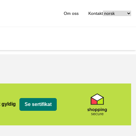
[_General:Langu
Om oss
Kontakt
t gyldig
Se sertifikat