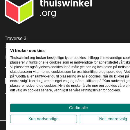
[_General:Contact]
Traverse 3
3905 NL Veenendaal
Vi bruker cookies
info@thuiswinkel.org
Thuiswinkel.org bruker forskjellige typer cookies. I tillegg til nødvendige coo
plasserer vi funksjonelle cookies som er nødvendige for at nettstedet vårt sk
+31 (0)318 64 85 75
Vi plasserer også ytelses cookies for å måle ytelsen og kvaliteten på nettstede
slutt plasserer vi annonse cookies som lar oss identifisere og spore deg. Ved
på "Godta alle" samtykker du til plassering av alle cookies. Når du klikker på 
[_General:SocialMediaTitle]
endre valg" kan du gjøre ditt eget valg og når du klikker på "Kun nødvendige"
plassere nødvendige cookies. Hvis du ønsker å vite mer om cookies våre ell
ditt valg av cookies senere, vennligst se våre retningslinjer for cookies.
Facebook
X
LinkedIn
Instagram
YouTube
Godta alle
Kun nødvendige
Nei, endre valg
2026
©
T