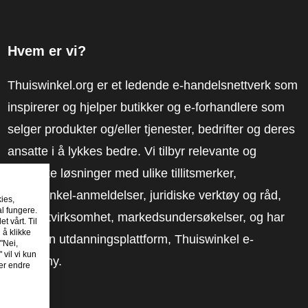
Hvem er vi?
Thuiswinkel.org er et ledende e-handelsnettverk som
inspirerer og hjelper butikker og e-forhandlere som
selger produkter og/eller tjenester, bedrifter og deres
ansatte i å lykkes bedre. Vi tilbyr relevante og
praktiske løsninger med ulike tillitsmerker,
Thuiswinkel-anmeldelser, juridiske verktøy og råd,
kies,
al fungere.
advokatvirksomhet, markedsundersøkelser, og har
t vårt. Til
 å klikke
vår egen utdanningsplattform, Thuiswinkel e-
"Nei,
 vil vi kun
Academy.
er endre