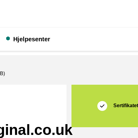
Hjelpesenter
GB)
Sertifikat
Shopping Secure
Sertifikate
ginal.co.uk