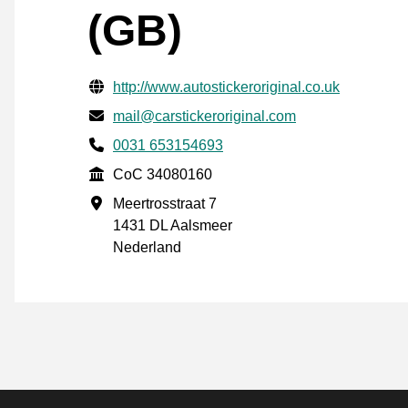
(GB)
Verifisert kontaktinformasjon
Website URL
http://www.autostickeroriginal.co.uk
E-post
mail@carstickeroriginal.com
Phone number
0031 653154693
CoC
CoC 34080160
Forretningsadresse
Meertrosstraat 7
1431 DL Aalsmeer
Nederland