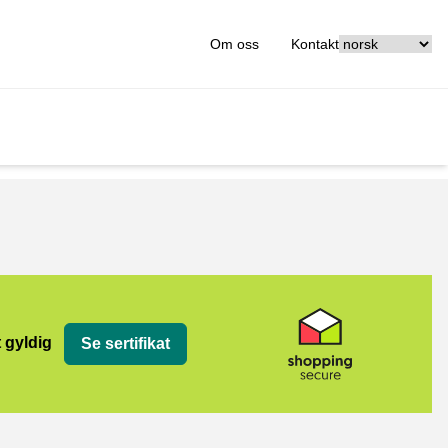
[_General:Langu
Om oss
Kontakt
t gyldig
Se sertifikat