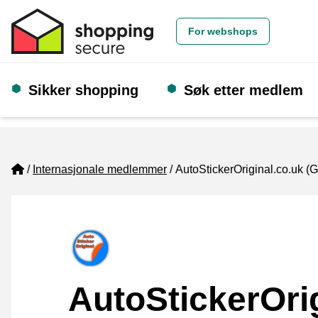
For webshops
Sikker shopping
Søk etter medlem
Home
Internasjonale medlemmer
AutoStickerOriginal.co.uk (
AutoStickerOri