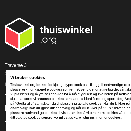
[_General:Contact]
Traverse 3
3905 NL Veenendaal
Vi bruker cookies
info@thuiswinkel.org
Thuiswinkel.org bruker forskjellige typer cookies. I tillegg til nødvendige coo
plasserer vi funksjonelle cookies som er nødvendige for at nettstedet vårt sk
Vi plasserer også ytelses cookies for å måle ytelsen og kvaliteten på nettstede
+31 (0)318 64 85 75
slutt plasserer vi annonse cookies som lar oss identifisere og spore deg. Ved
på "Godta alle" samtykker du til plassering av alle cookies. Når du klikker på 
[_General:SocialMediaTitle]
endre valg" kan du gjøre ditt eget valg og når du klikker på "Kun nødvendige"
plassere nødvendige cookies. Hvis du ønsker å vite mer om cookies våre ell
ditt valg av cookies senere, vennligst se våre retningslinjer for cookies.
Facebook
X
LinkedIn
Instagram
YouTube