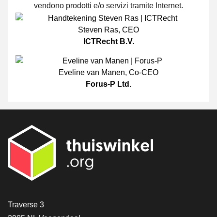
vendono prodotti e/o servizi tramite Internet.
Steven Ras
,
CEO
ICTRecht B.V.
Eveline van Manen
,
Co-CEO
Forus-P Ltd.
[_General:Contact]
Traverse 3