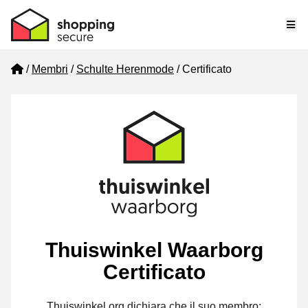
Me
Home
Membri
Schulte Herenmode
Certificato
Thuiswinkel Waarborg
Certificato
Thuiswinkel.org dichiara che il suo membro: