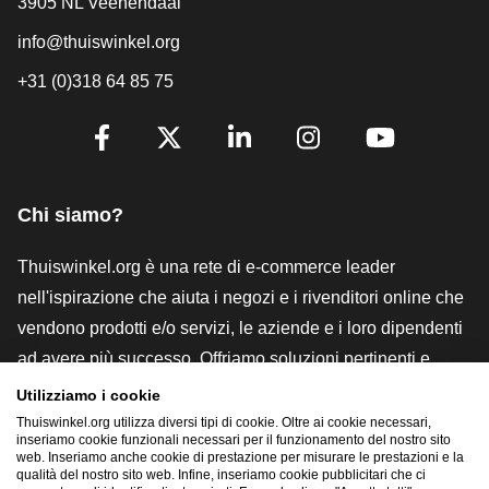
3905 NL Veenendaal
info@thuiswinkel.org
+31 (0)318 64 85 75
[_General:SocialMediaTitle]
Facebook
X
LinkedIn
Instagram
YouTube
Chi siamo?
Thuiswinkel.org è una rete di e-commerce leader
nell'ispirazione che aiuta i negozi e i rivenditori online che
vendono prodotti e/o servizi, le aziende e i loro dipendenti
ad avere più successo. Offriamo soluzioni pertinenti e
pratiche con vari marchi di fiducia, recensioni Thuiswinkel,
Utilizziamo i cookie
strumenti e consulenze legali, advocacy, ricerche di
Thuiswinkel.org utilizza diversi tipi di cookie. Oltre ai cookie necessari,
inseriamo cookie funzionali necessari per il funzionamento del nostro sito
mercato e disponiamo di una nostra piattaforma formativa,
web. Inseriamo anche cookie di prestazione per misurare le prestazioni e la
qualità del nostro sito web. Infine, inseriamo cookie pubblicitari che ci
la Thuiswinkel e-Academy.