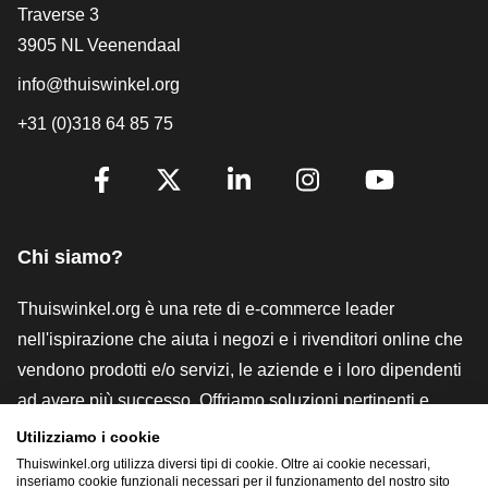
[_General:Contact]
Traverse 3
3905 NL Veenendaal
info@thuiswinkel.org
+31 (0)318 64 85 75
[_General:SocialMediaTitle]
Facebook
X
LinkedIn
Instagram
YouTube
Chi siamo?
Thuiswinkel.org è una rete di e-commerce leader
nell'ispirazione che aiuta i negozi e i rivenditori online che
vendono prodotti e/o servizi, le aziende e i loro dipendenti
ad avere più successo. Offriamo soluzioni pertinenti e
pratiche con vari marchi di fiducia, recensioni Thuiswinkel,
Utilizziamo i cookie
strumenti e consulenze legali, advocacy, ricerche di
Thuiswinkel.org utilizza diversi tipi di cookie. Oltre ai cookie necessari,
inseriamo cookie funzionali necessari per il funzionamento del nostro sito