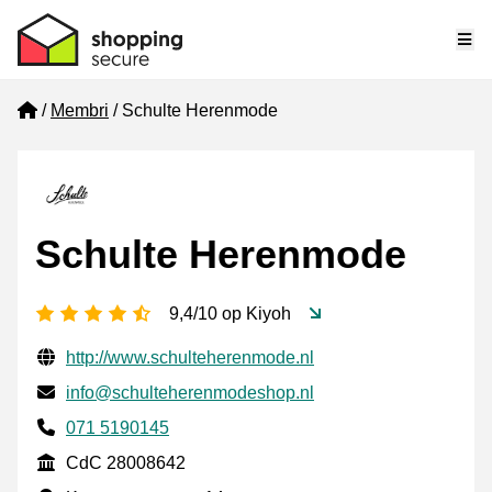
Me
Home
Membri
Schulte Herenmode
Schulte Herenmode
[_General:NumberOfStarsPluralFormat]
9,4/10 op Kiyoh
Informazioni di contatto verificate
Website URL
http://www.schulteherenmode.nl
Mail
info@schulteherenmodeshop.nl
Phone number
071 5190145
CdC
CdC 28008642