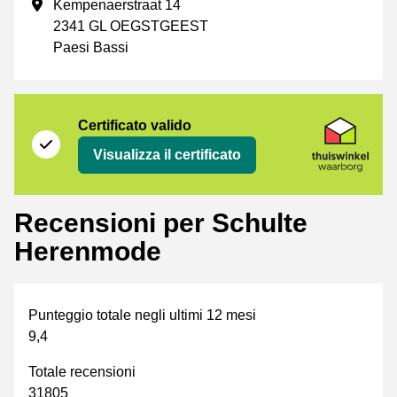
Indirizzo commerciale
Kempenaerstraat 14
2341 GL OEGSTGEEST
Paesi Bassi
Certificato
Thuiswinkel Waarborg
Certificato valido
Visualizza il certificato
Recensioni per Schulte
Herenmode
Punteggio totale negli ultimi 12 mesi
9,4
Totale recensioni
31805