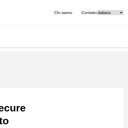
[_General:Langu
Chi siamo
Contatto
ecure
to