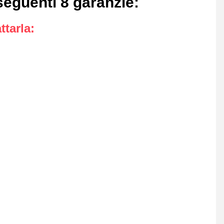
seguenti 8 garanzie
:
ttarla
: