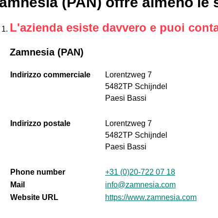
amnesia (PAN) offre almeno le 
L'azienda esiste davvero e puoi conta
Zamnesia (PAN)
Indirizzo commerciale
Lorentzweg 7
5482TP Schijndel
Paesi Bassi
Indirizzo postale
Lorentzweg 7
5482TP Schijndel
Paesi Bassi
Phone number
+31 (0)20-722 07 18
Mail
info@zamnesia.com
Website URL
https://www.zamnesia.com