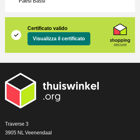
Paesi Bassi
Certificato
Shopping Secure
Certificato valido
Visualizza il certificato
[_General:Contact]
Traverse 3
3905 NL Veenendaal