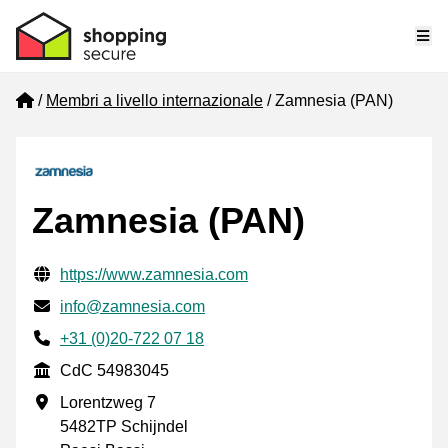
Me
Home
Membri a livello internazionale
Zamnesia (PAN)
Zamnesia (PAN)
Informazioni di contatto verificate
Website URL
https://www.zamnesia.com
Mail
info@zamnesia.com
Phone number
+31 (0)20-722 07 18
CdC
CdC 54983045
Indirizzo commerciale
Lorentzweg 7
5482TP Schijndel