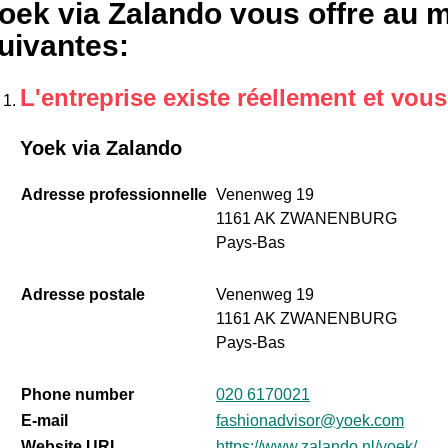
oek via Zalando vous offre au m
uivantes
:
L'entreprise existe réellement et vou
Yoek via Zalando
Adresse professionnelle
Venenweg 19
1161 AK ZWANENBURG
Pays-Bas
Adresse postale
Venenweg 19
1161 AK ZWANENBURG
Pays-Bas
Phone number
020 6170021
E-mail
fashionadvisor@yoek.com
Website URL
https://www.zalando.nl/yoek/