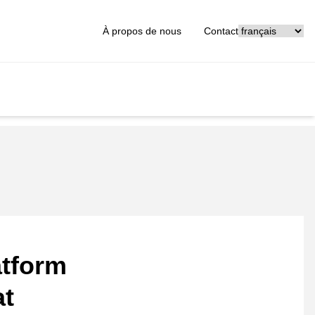
[_General:Langu
À propos de nous
Contact
atform
at