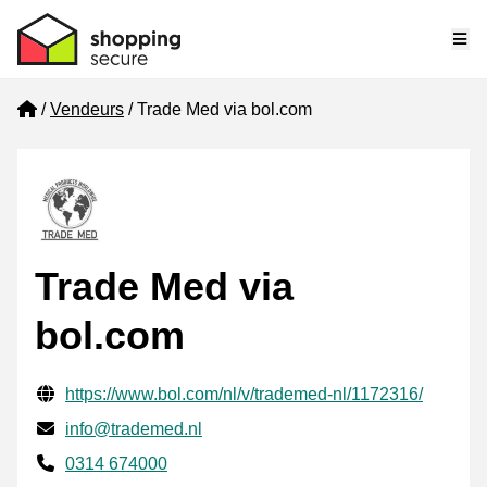
Me
Home
Vendeurs
Trade Med via bol.com
Trade Med via
bol.com
Informations de contact vérifiées
Website URL
https://www.bol.com/nl/v/trademed-nl/1172316/
E-mail
info@trademed.nl
Phone number
0314 674000