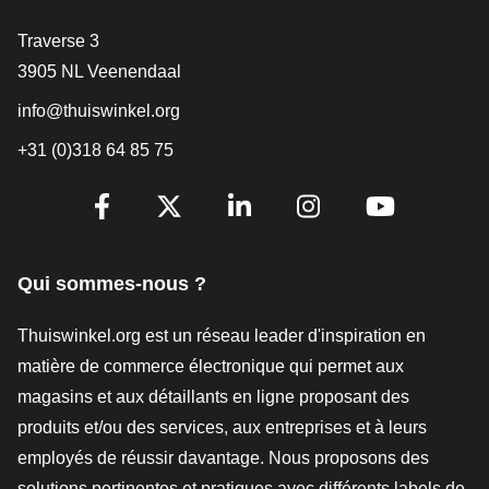
[_General:Contact]
Traverse 3
3905 NL Veenendaal
info@thuiswinkel.org
+31 (0)318 64 85 75
[_General:SocialMediaTitle]
Facebook
X
LinkedIn
Instagram
YouTube
Qui sommes-nous ?
Thuiswinkel.org est un réseau leader d'inspiration en
matière de commerce électronique qui permet aux
magasins et aux détaillants en ligne proposant des
produits et/ou des services, aux entreprises et à leurs
employés de réussir davantage. Nous proposons des
solutions pertinentes et pratiques avec différents labels de