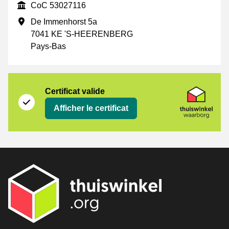
CoC
CoC 53027116
Adresse professionnelle
De Immenhorst 5a
7041 KE 'S-HEERENBERG
Pays-Bas
Certificat
Seller on platform
Certificat valide
Afficher le certificat