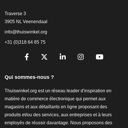
[_General:Contact]
Traverse 3
3905 NL Veenendaal
info@thuiswinkel.org
+31 (0)318 64 85 75
[_General:SocialMediaTitle]
Facebook
X
LinkedIn
Instagram
YouTube
Qui sommes-nous ?
Thuiswinkel.org est un réseau leader d'inspiration en
matière de commerce électronique qui permet aux
magasins et aux détaillants en ligne proposant des
produits et/ou des services, aux entreprises et à leurs
employés de réussir davantage. Nous proposons des