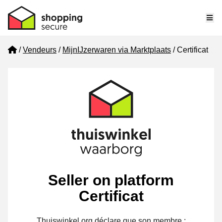
Me
Home
Vendeurs
MijnIJzerwaren via Marktplaats
Certificat
Seller on platform
Certificat
Thuiswinkel.org déclare que son membre :