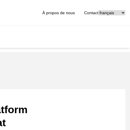
[_General:Langu
À propos de nous
Contact
atform
at