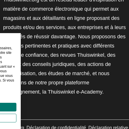
matière de commerce électronique qui permet aux
magasins et aux détaillants en ligne proposant des
produits et/ou des services, aux entreprises et à leurs
employés de réussir davantage. Nous proposons des
solutions pertinentes et pratiques avec différents
ssaires,
tre site
labels de confiance, des revues Thuiswinkel, des
es
es
outils et des conseils juridiques, des actions de
uant sur «
 vous
sensibilisation, des études de marché, et nous
sque vous
. Si vous
disposons de notre propre plateforme
d'enseignement, la Thuiswinkel e-Academy.
swinkel.org
Déclaration de confidentialité
Déclaration relativ