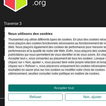
[_General:Contact]
Traverse 3
3905 NL Veenendaal
Nous utilisons des cookies
info@thuiswinkel.org
Thuiswinkel.org utilise différents types de cookies. En plus des cookies néce
nous plaçons des cookies fonctionnels nécessaires au fonctionnement de no
+31 (0)318 64 85 75
Web. Nous plaçons également des cookies de performance pour mesurer l
performances et la qualité de notre site Web. Enfin, nous plaçons des cooki
publicitaires qui nous permettent de vous identifier et de vous suivre. En cliq
[_General:SocialMediaTitle]
Accepter tout », vous consentez au placement de tous les cookies. Lorsque
cliquez sur « Non, ajuster », vous pouvez faire votre propre sélection et lor
cliquez sur « Refuser », nous placerons uniquement les cookies nécessaires
souhaitez en savoir plus sur nos cookies ou modifier votre choix de cookies
Facebook
X
LinkedIn
Instagram
YouTube
ultérieurement, veuillez consulter notre politique en matière de cookies.
Accepter tout
Refuser
Non, ajuster
2026
©
Thui