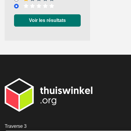
[_General:NumberOfStarsSingularFormat]
[_General:NumberOfStarsSingularFormat]
Voir les résultats
[_General:Contact]
Traverse 3