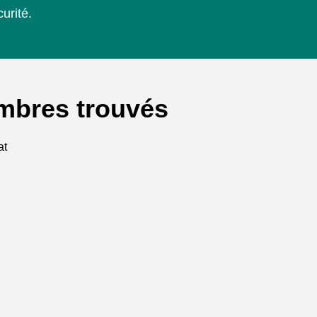
urité.
mbres trouvés
at