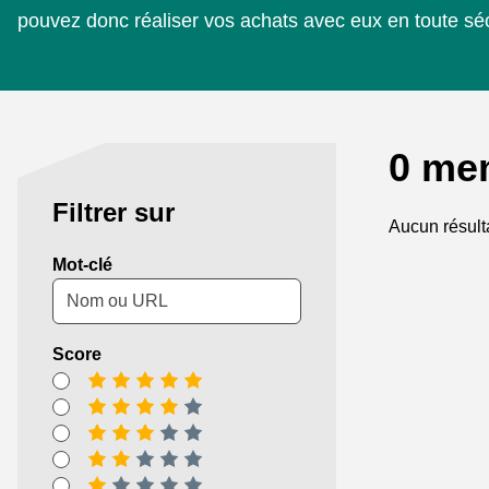
pouvez donc réaliser vos achats avec eux en toute séc
0 me
Filtrer sur
Aucun résult
Mot-clé
Score
[_General:NumberOfStarsPluralFormat]
[_General:NumberOfStarsPluralFormat]
[_General:NumberOfStarsPluralFormat]
[_General:NumberOfStarsPluralFormat]