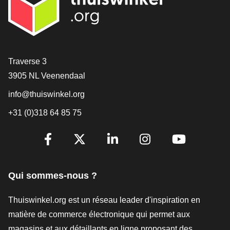
[_General:Contact]
Traverse 3
3905 NL Veenendaal
info@thuiswinkel.org
+31 (0)318 64 85 75
[_General:SocialMediaTitle]
Facebook
X
LinkedIn
Instagram
YouTube
Qui sommes-nous ?
Thuiswinkel.org est un réseau leader d'inspiration en
matière de commerce électronique qui permet aux
magasins et aux détaillants en ligne proposant des