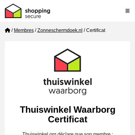
Me
Home
Membres
Zonneschermdoek.nl
Certificat
Thuiswinkel Waarborg
Certificat
Thuiswinkel.org déclare que son membre :