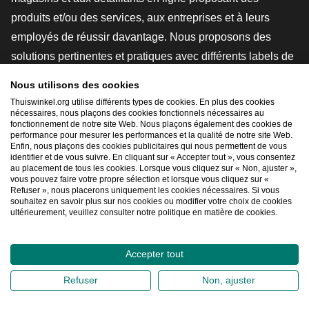
produits et/ou des services, aux entreprises et à leurs
employés de réussir davantage. Nous proposons des
solutions pertinentes et pratiques avec différents labels de
confiance, des revues Thuiswinkel, des outils et des
Nous utilisons des cookies
conseils juridiques, des actions de sensibilisation, des
Thuiswinkel.org utilise différents types de cookies. En plus des cookies
études de marché, et nous disposons de notre propre
nécessaires, nous plaçons des cookies fonctionnels nécessaires au
fonctionnement de notre site Web. Nous plaçons également des cookies de
plateforme d'enseignement, la Thuiswinkel e-Academy.
performance pour mesurer les performances et la qualité de notre site Web.
Enfin, nous plaçons des cookies publicitaires qui nous permettent de vous
identifier et de vous suivre. En cliquant sur « Accepter tout », vous consentez
au placement de tous les cookies. Lorsque vous cliquez sur « Non, ajuster »,
Naviguer rapidement
vous pouvez faire votre propre sélection et lorsque vous cliquez sur «
Refuser », nous placerons uniquement les cookies nécessaires. Si vous
[_G
souhaitez en savoir plus sur nos cookies ou modifier votre choix de cookies
ultérieurement, veuillez consulter notre politique en matière de cookies.
Accepter tout
2026
©
Thuiswinkel.org
Déclaration de confidentialité
Refuser
Non, ajuster
Déclaration relative aux cookies