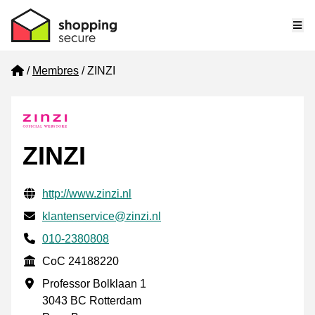
Me
Home
Membres
ZINZI
ZINZI
Informations de contact vérifiées
Website URL
http://www.zinzi.nl
E-mail
klantenservice@zinzi.nl
Phone number
010-2380808
CoC
CoC 24188220
Adresse professionnelle
Professor Bolklaan 1
3043 BC Rotterdam