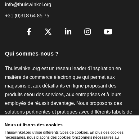
info@thuiswinkel.org
+31 (0)318 64 85 75
[_General:SocialMediaTitle]
Facebook
X
LinkedIn
Instagram
YouTube
Qui sommes-nous ?
Thuiswinkel.org est un réseau leader d'inspiration en
matière de commerce électronique qui permet aux
magasins et aux détaillants en ligne proposant des
produits et/ou des services, aux entreprises et à leurs
employés de réussir davantage. Nous proposons des
solutions pertinentes et pratiques avec différents labels de
confiance, des revues Thuiswinkel, des outils et des
Nous utilisons des cookies
conseils juridiques, des actions de sensibilisation, des
Thuiswinkel.org utilise différents types de cookies. En plus des cookies
nécessaires, nous plaçons des cookies fonctionnels nécessaires au
études de marché, et nous disposons de notre propre