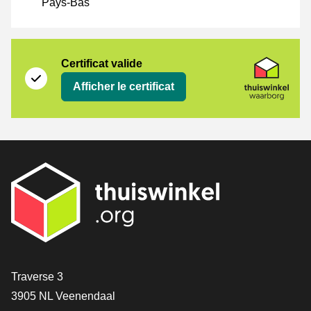
Pays-Bas
Certificat
Thuiswinkel Waarborg
Certificat valide
Afficher le certificat
[_General:Contact]
Traverse 3
3905 NL Veenendaal