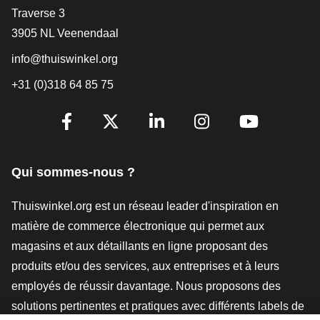
[_General:Contact]
Traverse 3
3905 NL Veenendaal
info@thuiswinkel.org
+31 (0)318 64 85 75
[_General:SocialMediaTitle]
Facebook
X
LinkedIn
Instagram
YouTube
Qui sommes-nous ?
Thuiswinkel.org est un réseau leader d'inspiration en
matière de commerce électronique qui permet aux
magasins et aux détaillants en ligne proposant des
produits et/ou des services, aux entreprises et à leurs
employés de réussir davantage. Nous proposons des
solutions pertinentes et pratiques avec différents labels de