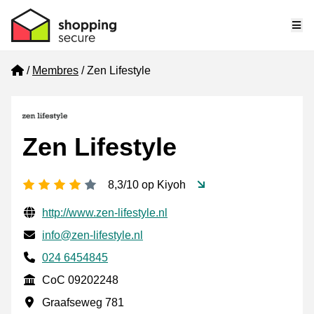
Me
Home
Membres
Zen Lifestyle
Zen Lifestyle
[_General:NumberOfStarsPluralFormat]
8,3/10 op Kiyoh
Informations de contact vérifiées
Website URL
http://www.zen-lifestyle.nl
E-mail
info@zen-lifestyle.nl
Phone number
024 6454845
CoC
CoC 09202248
Adresse professionnelle
Graafseweg 781