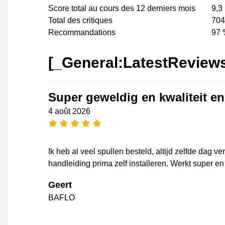
Score total au cours des 12 derniers mois
9,3
Total des critiques
704
Recommandations
97 
[_General:LatestReview
Super geweldig en kwaliteit en
4 août 2026
[_General:NumberOfStarsPluralFo
Ik heb al veel spullen besteld, altijd zelfde dag v
handleiding prima zelf installeren. Werkt super en j
Geert
BAFLO