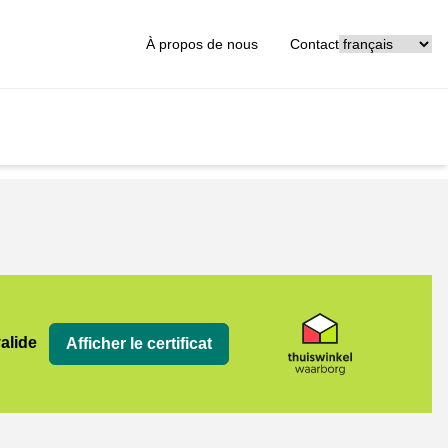
[_General:Langu
À propos de nous
Contact
org
valide
Afficher le certificat