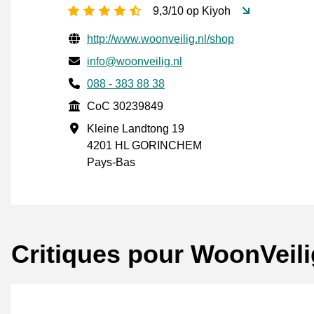
[_General:NumberOfStarsPluralFo
9,3/10 op Kiyoh
Informations de contact vérifiées
Website URL
http://www.woonveilig.nl/shop
E-mail
info@woonveilig.nl
Phone number
088 - 383 88 38
CoC
CoC 30239849
Adresse professionnelle
Kleine Landtong 19
4201 HL GORINCHEM
Pays-Bas
Critiques pour WoonVeili