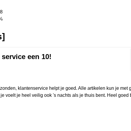
8
%
s]
 service een 10!
rmat]
erzonden, klantenservice helpt je goed. Alle artikelen kun je met
e voelt je heel veilig ook 's nachts als je thuis bent. Heel goed b