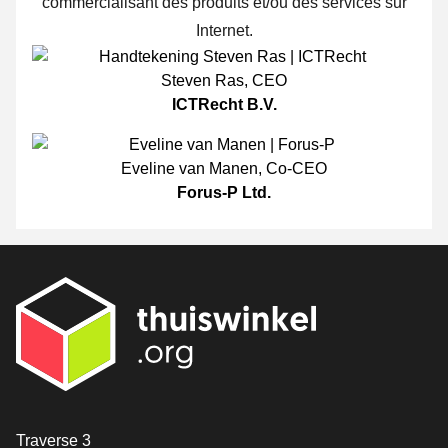
commercialisant des produits et/ou des services sur
Internet.
Steven Ras
,
CEO
ICTRecht B.V.
Eveline van Manen
,
Co-CEO
Forus-P Ltd.
[_General:Contact]
Traverse 3