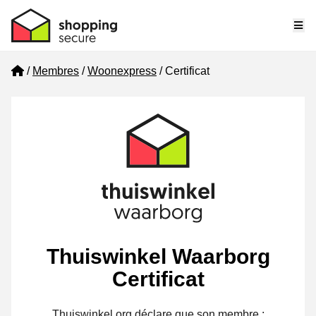
Me
Home
Membres
Woonexpress
Certificat
Thuiswinkel Waarborg
Certificat
Thuiswinkel.org déclare que son membre :