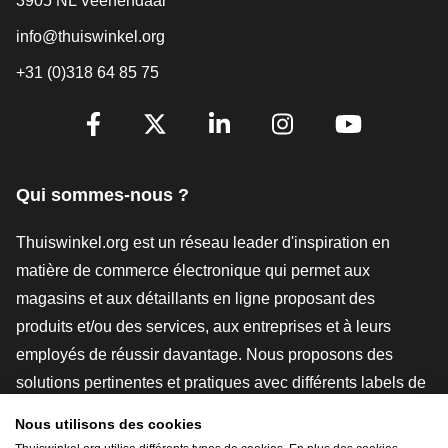
3905 NL Veenendaal
info@thuiswinkel.org
+31 (0)318 64 85 75
[_General:SocialMediaTitle]
Facebook
X
LinkedIn
Instagram
YouTube
Qui sommes-nous ?
Thuiswinkel.org est un réseau leader d'inspiration en
matière de commerce électronique qui permet aux
magasins et aux détaillants en ligne proposant des
produits et/ou des services, aux entreprises et à leurs
employés de réussir davantage. Nous proposons des
solutions pertinentes et pratiques avec différents labels de
confiance, des revues Thuiswinkel, des outils et des
Nous utilisons des cookies
conseils juridiques, des actions de sensibilisation, des