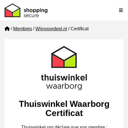
Me
Home
Membres
Wijnvoordeel.nl
Certificat
Thuiswinkel Waarborg
Certificat
Thuiswinkel.org déclare que son membre :