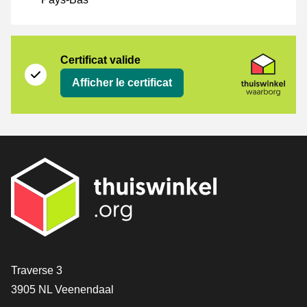
Certificat
Thuiswinkel Waarborg
Certificat valide
Afficher le certificat
[_General:Contact]
Traverse 3
3905 NL Veenendaal