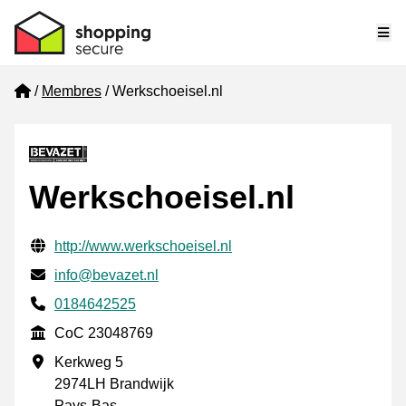
Me
Home
Membres
Werkschoeisel.nl
Werkschoeisel.nl
Informations de contact vérifiées
Website URL
http://www.werkschoeisel.nl
E-mail
info@bevazet.nl
Phone number
0184642525
CoC
CoC 23048769
Adresse professionnelle
Kerkweg 5
2974LH Brandwijk
Pays-Bas