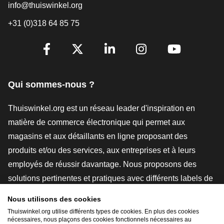
info@thuiswinkel.org
+31 (0)318 64 85 75
[_General:SocialMediaTitle]
Facebook
X
LinkedIn
Instagram
YouTube
Qui sommes-nous ?
Thuiswinkel.org est un réseau leader d'inspiration en
matière de commerce électronique qui permet aux
magasins et aux détaillants en ligne proposant des
produits et/ou des services, aux entreprises et à leurs
employés de réussir davantage. Nous proposons des
solutions pertinentes et pratiques avec différents labels de
confiance, des revues Thuiswinkel, des outils et des
Nous utilisons des cookies
conseils juridiques, des actions de sensibilisation, des
Thuiswinkel.org utilise différents types de cookies. En plus des cookies
études de marché, et nous disposons de notre propre
nécessaires, nous plaçons des cookies fonctionnels nécessaires au