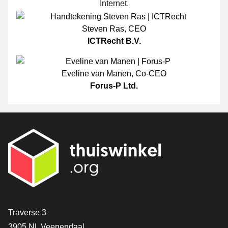
Internet.
Steven Ras
,
CEO
ICTRecht B.V.
Eveline van Manen
,
Co-CEO
Forus-P Ltd.
[_General:Contact]
Traverse 3
3905 NL Veenendaal