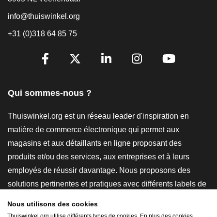
info@thuiswinkel.org
+31 (0)318 64 85 75
[_General:SocialMediaTitle]
Facebook
X
LinkedIn
Instagram
YouTube
Qui sommes-nous ?
Thuiswinkel.org est un réseau leader d'inspiration en
matière de commerce électronique qui permet aux
magasins et aux détaillants en ligne proposant des
produits et/ou des services, aux entreprises et à leurs
employés de réussir davantage. Nous proposons des
solutions pertinentes et pratiques avec différents labels de
confiance, des revues Thuiswinkel, des outils et des
Nous utilisons des cookies
conseils juridiques, des actions de sensibilisation, des
Thuiswinkel.org utilise différents types de cookies. En plus des cookies