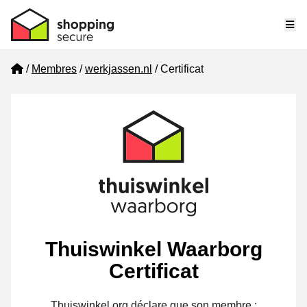
Me
Home
Membres
werkjassen.nl
Certificat
Thuiswinkel Waarborg
Certificat
Thuiswinkel.org déclare que son membre :