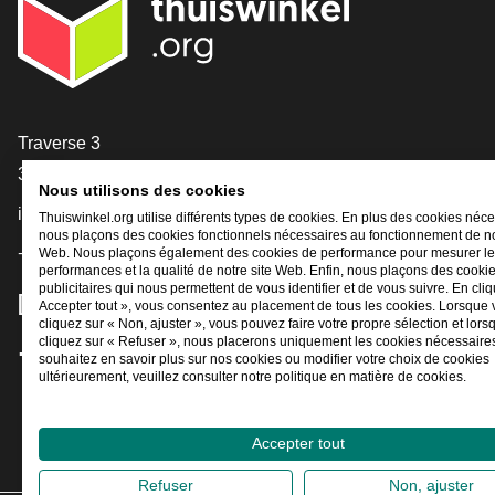
[_General:Contact]
Traverse 3
3905 NL Veenendaal
Nous utilisons des cookies
info@thuiswinkel.org
Thuiswinkel.org utilise différents types de cookies. En plus des cookies néce
nous plaçons des cookies fonctionnels nécessaires au fonctionnement de no
+31 (0)318 64 85 75
Web. Nous plaçons également des cookies de performance pour mesurer l
performances et la qualité de notre site Web. Enfin, nous plaçons des cooki
publicitaires qui nous permettent de vous identifier et de vous suivre. En cliq
[_General:SocialMediaTitle]
Accepter tout », vous consentez au placement de tous les cookies. Lorsque
cliquez sur « Non, ajuster », vous pouvez faire votre propre sélection et lor
cliquez sur « Refuser », nous placerons uniquement les cookies nécessaires
souhaitez en savoir plus sur nos cookies ou modifier votre choix de cookies
Facebook
X
LinkedIn
Instagram
YouTube
ultérieurement, veuillez consulter notre politique en matière de cookies.
Accepter tout
Refuser
Non, ajuster