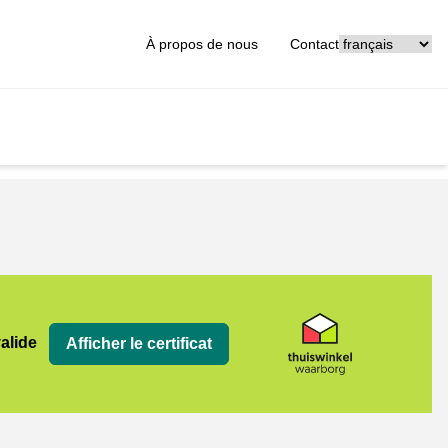
[_General:Langu
À propos de nous
Contact
org
valide
Afficher le certificat