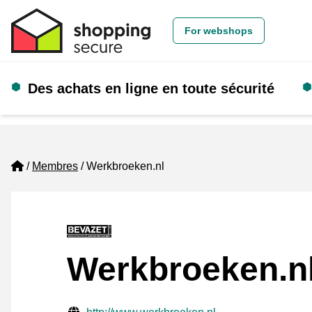
For webshops
Des achats en ligne en toute sécurité
Home
Membres
Werkbroeken.nl
Werkbroeken.n
Informations de contact vérifiées
Website URL