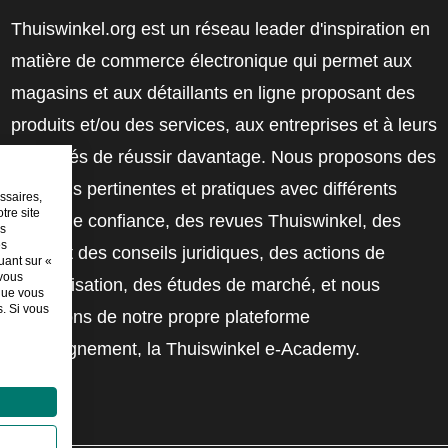
Thuiswinkel.org est un réseau leader d'inspiration en
matière de commerce électronique qui permet aux
magasins et aux détaillants en ligne proposant des
produits et/ou des services, aux entreprises et à leurs
employés de réussir davantage. Nous proposons des
solutions pertinentes et pratiques avec différents
ssaires,
tre site
labels de confiance, des revues Thuiswinkel, des
es
es
outils et des conseils juridiques, des actions de
uant sur «
 vous
sensibilisation, des études de marché, et nous
sque vous
. Si vous
disposons de notre propre plateforme
d'enseignement, la Thuiswinkel e-Academy.