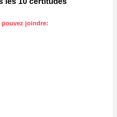
 les 10 certitudes
s pouvez joindre
: