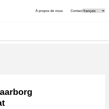
[_General:Langu
À propos de nous
Contact
aarborg
at