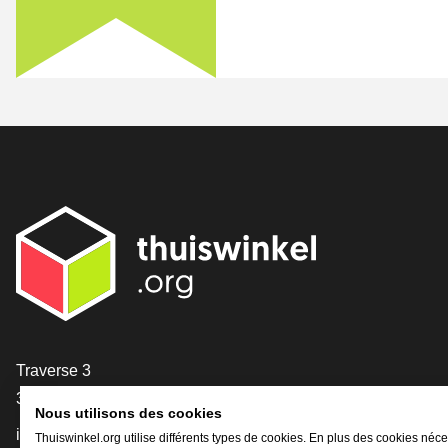
[_General:Contact]
Traverse 3
3905 NL Veenendaal
Nous utilisons des cookies
info@thuiswinkel.org
Thuiswinkel.org utilise différents types de cookies. En plus des cookies néce