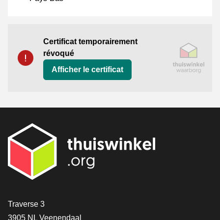
Certificat
Thuiswinkel Waarborg
Certificat temporairement
révoqué
Afficher le certificat
[_General:Contact]
Traverse 3
3905 NL Veenendaal