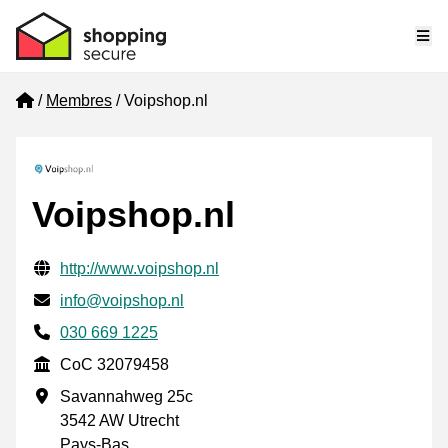
Me
Home
Membres
Voipshop.nl
Voipshop.nl
Informations de contact vérifiées
Website URL
http://www.voipshop.nl
E-mail
info@voipshop.nl
Phone number
030 669 1225
CoC
CoC 32079458
Adresse professionnelle
Savannahweg 25c
3542 AW Utrecht
Pays-Bas