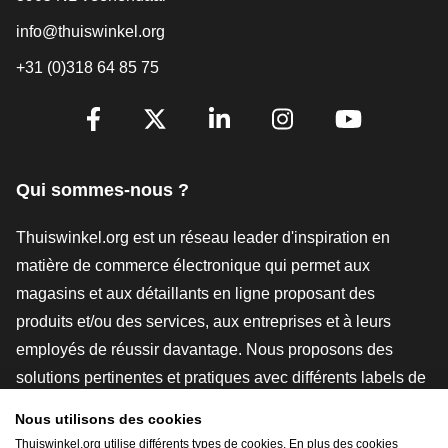
info@thuiswinkel.org
+31 (0)318 64 85 75
[_General:SocialMediaTitle]
Facebook
X
LinkedIn
Instagram
YouTube
Qui sommes-nous ?
Thuiswinkel.org est un réseau leader d'inspiration en
matière de commerce électronique qui permet aux
magasins et aux détaillants en ligne proposant des
produits et/ou des services, aux entreprises et à leurs
employés de réussir davantage. Nous proposons des
solutions pertinentes et pratiques avec différents labels de
confiance, des revues Thuiswinkel, des outils et des
Nous utilisons des cookies
conseils juridiques, des actions de sensibilisation, des
Thuiswinkel.org utilise différents types de cookies. En plus des cookies