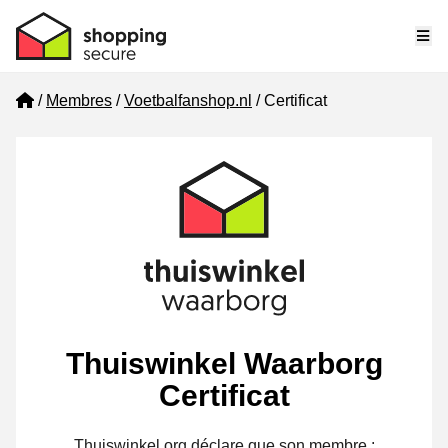
Me
Home
Membres
Voetbalfanshop.nl
Certificat
Thuiswinkel Waarborg
Certificat
Thuiswinkel.org déclare que son membre :