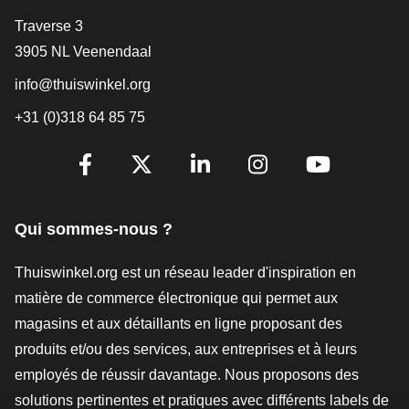
[_General:Contact]
Traverse 3
3905 NL Veenendaal
info@thuiswinkel.org
+31 (0)318 64 85 75
[_General:SocialMediaTitle]
Facebook
X
LinkedIn
Instagram
YouTube
Qui sommes-nous ?
Thuiswinkel.org est un réseau leader d'inspiration en
matière de commerce électronique qui permet aux
magasins et aux détaillants en ligne proposant des
produits et/ou des services, aux entreprises et à leurs
employés de réussir davantage. Nous proposons des
solutions pertinentes et pratiques avec différents labels de