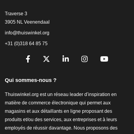
[_General:Contact]
Traverse 3
3905 NL Veenendaal
info@thuiswinkel.org
+31 (0)318 64 85 75
[_General:SocialMediaTitle]
Facebook
X
LinkedIn
Instagram
YouTube
Qui sommes-nous ?
Thuiswinkel.org est un réseau leader d'inspiration en
matière de commerce électronique qui permet aux
magasins et aux détaillants en ligne proposant des
produits et/ou des services, aux entreprises et à leurs
employés de réussir davantage. Nous proposons des