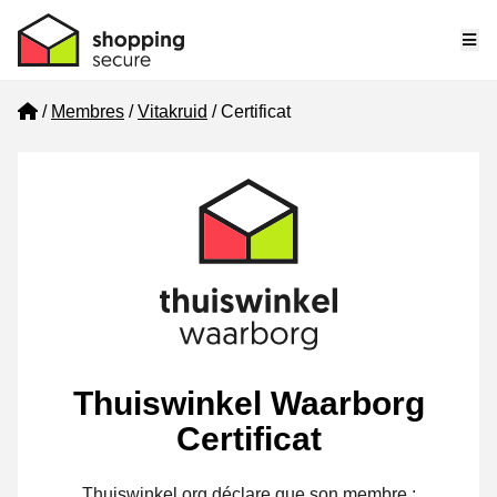
Me
Home
Membres
Vitakruid
Certificat
Thuiswinkel Waarborg
Certificat
Thuiswinkel.org déclare que son membre :