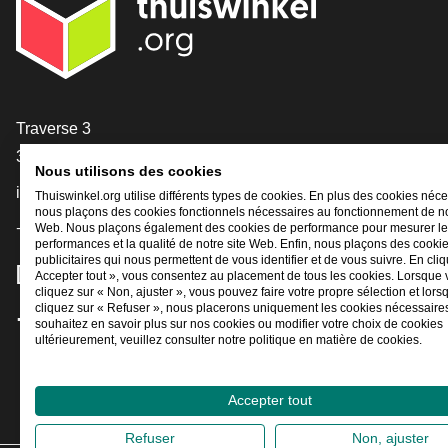
[_General:Contact]
Traverse 3
3905 NL Veenendaal
Nous utilisons des cookies
info@thuiswinkel.org
Thuiswinkel.org utilise différents types de cookies. En plus des cookies néce
nous plaçons des cookies fonctionnels nécessaires au fonctionnement de no
+31 (0)318 64 85 75
Web. Nous plaçons également des cookies de performance pour mesurer l
performances et la qualité de notre site Web. Enfin, nous plaçons des cooki
publicitaires qui nous permettent de vous identifier et de vous suivre. En cliq
[_General:SocialMediaTitle]
Accepter tout », vous consentez au placement de tous les cookies. Lorsque
cliquez sur « Non, ajuster », vous pouvez faire votre propre sélection et lor
cliquez sur « Refuser », nous placerons uniquement les cookies nécessaires
souhaitez en savoir plus sur nos cookies ou modifier votre choix de cookies
Facebook
X
LinkedIn
Instagram
YouTube
ultérieurement, veuillez consulter notre politique en matière de cookies.
Accepter tout
Refuser
Non, ajuster