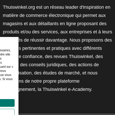
Thuiswinkel.org est un réseau leader d'inspiration en
matière de commerce électronique qui permet aux
magasins et aux détaillants en ligne proposant des
produits et/ou des services, aux entreprises et à leurs
employés de réussir davantage. Nous proposons des
solutions pertinentes et pratiques avec différents
ssaires,
tre site
labels de confiance, des revues Thuiswinkel, des
es
es
outils et des conseils juridiques, des actions de
uant sur «
 vous
sensibilisation, des études de marché, et nous
sque vous
. Si vous
disposons de notre propre plateforme
d'enseignement, la Thuiswinkel e-Academy.