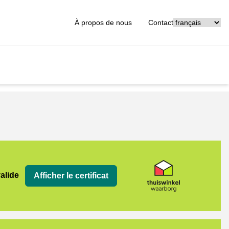
[_General:Langu
À propos de nous
Contact
org
valide
Afficher le certificat
rm