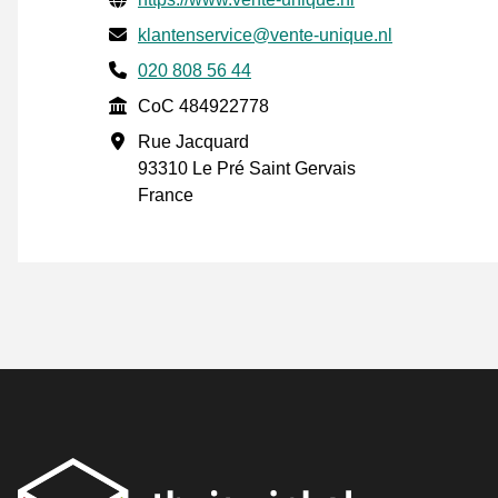
E-mail
klantenservice@vente-unique.nl
Phone number
020 808 56 44
CoC
CoC 484922778
Adresse professionnelle
Rue Jacquard
93310 Le Pré Saint Gervais
France