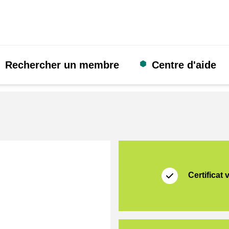
Rechercher un membre
Centre d'aide
[_Webshops:Certificates]
Thuiswinkel Waarb
Certificat 
l
Thuiswinkel Platfo