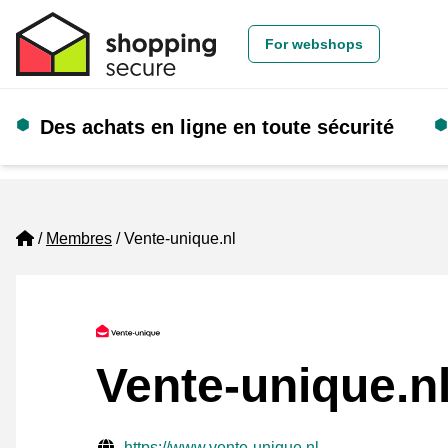
For webshops
Des achats en ligne en toute sécurité
Home
Membres
Vente-unique.nl
Vente-unique.n
Informations de contact vérifiées
Website URL
https://www.vente-unique.nl