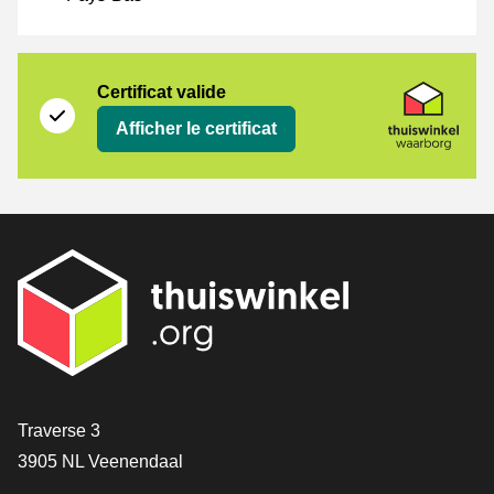
Certificat
Thuiswinkel Waarborg
Certificat valide
Afficher le certificat
[_General:Contact]
Traverse 3
3905 NL Veenendaal