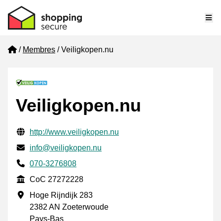
Me
Home
Membres
Veiligkopen.nu
Veiligkopen.nu
Informations de contact vérifiées
Website URL
http://www.veiligkopen.nu
E-mail
info@veiligkopen.nu
Phone number
070-3276808
CoC
CoC 27272228
Adresse professionnelle
Hoge Rijndijk 283
2382 AN Zoeterwoude
Pays-Bas