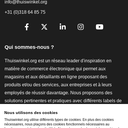
info@thuiswinkel.org
+31 (0)318 64 85 75
[_General:SocialMediaTitle]
Facebook
X
LinkedIn
Instagram
YouTube
Qui sommes-nous ?
Thuiswinkel.org est un réseau leader d'inspiration en
matière de commerce électronique qui permet aux
magasins et aux détaillants en ligne proposant des
produits et/ou des services, aux entreprises et à leurs
employés de réussir davantage. Nous proposons des
solutions pertinentes et pratiques avec différents labels de
confiance, des revues Thuiswinkel, des outils et des
Nous utilisons des cookies
conseils juridiques, des actions de sensibilisation, des
Thuiswinkel.org utilise différents types de cookies. En plus des cookies
études de marché, et nous disposons de notre propre
nécessaires, nous plaçons des cookies fonctionnels nécessaires au