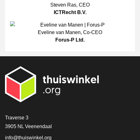
Steven Ras
,
CEO
ICTRecht B.V.
Eveline van Manen
,
Co-CEO
Forus-P Ltd.
[_General:Contact]
Traverse 3
3905 NL Veenendaal
info@thuiswinkel.org