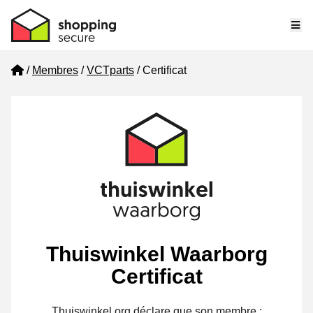
Me
Home
Membres
VCTparts
Certificat
Thuiswinkel Waarborg
Certificat
Thuiswinkel.org déclare que son membre :