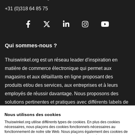
+31 (0)318 64 85 75
[_General:SocialMediaTitle]
Facebook
X
LinkedIn
Instagram
YouTube
Qui sommes-nous ?
Thuiswinkel.org est un réseau leader d'inspiration en
matière de commerce électronique qui permet aux
magasins et aux détaillants en ligne proposant des
produits et/ou des services, aux entreprises et à leurs
employés de réussir davantage. Nous proposons des
solutions pertinentes et pratiques avec différents labels de
confiance, des revues Thuiswinkel, des outils et des
Nous utilisons des cookies
conseils juridiques, des actions de sensibilisation, des
Thuiswinkel.org utilise différents types de cookies. En plus des cookies
études de marché, et nous disposons de notre propre
nécessaires, nous plaçons des cookies fonctionnels nécessaires au
fonctionnement de notre site Web. Nous plaçons également des cookies de