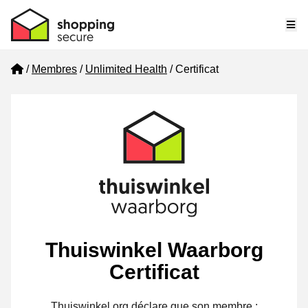
Me
Home
Membres
Unlimited Health
Certificat
Thuiswinkel Waarborg
Certificat
Thuiswinkel.org déclare que son membre :