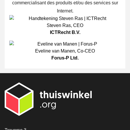
commercialisant des produits et/ou des services sur
Internet.
Steven Ras
,
CEO
ICTRecht B.V.
Eveline van Manen
,
Co-CEO
Forus-P Ltd.
[_General:Contact]