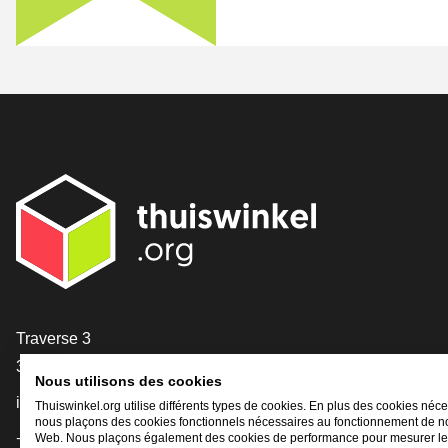
[_General:Contact]
Traverse 3
3905 NL Veenendaal
Nous utilisons des cookies
info@thuiswinkel.org
Thuiswinkel.org utilise différents types de cookies. En plus des cookies néce
nous plaçons des cookies fonctionnels nécessaires au fonctionnement de no
+31 (0)318 64 85 75
Web. Nous plaçons également des cookies de performance pour mesurer l