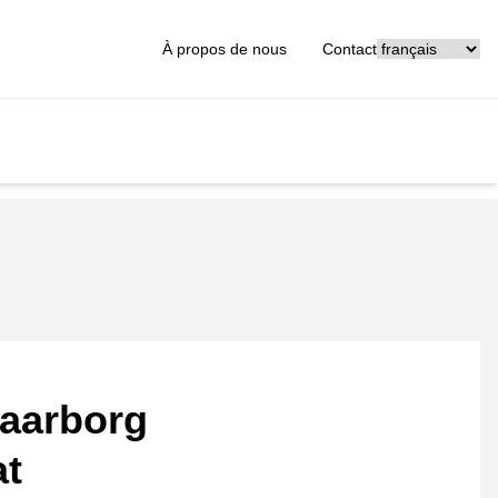
[_General:Langu
À propos de nous
Contact
aarborg
at