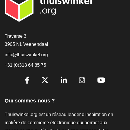
[_General:Contact]
Traverse 3
3905 NL Veenendaal
info@thuiswinkel.org
+31 (0)318 64 85 75
[_General:SocialMediaTitle]
Facebook
X
LinkedIn
Instagram
YouTube
Qui sommes-nous ?
Thuiswinkel.org est un réseau leader d'inspiration en
matière de commerce électronique qui permet aux