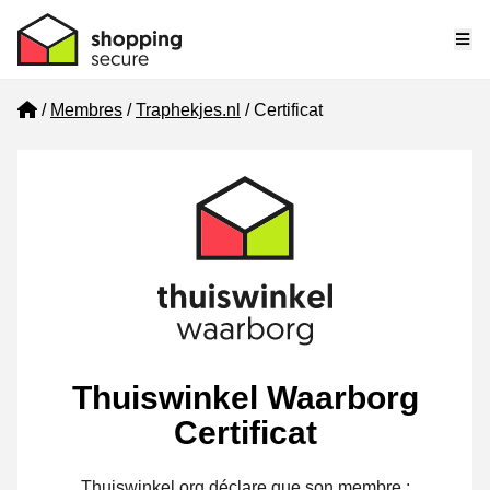
Me
Home
Membres
Traphekjes.nl
Certificat
Thuiswinkel Waarborg
Certificat
Thuiswinkel.org déclare que son membre :