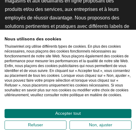
magasins et aux détaillants en ligne proposant des
produits et/ou des services, aux entreprises et à leurs
employés de réussir davantage. Nous proposons des
solutions pertinentes et pratiques avec différents labels de
confiance, des revues Thuiswinkel, des outils et des
Nous utilisons des cookies
conseils juridiques, des actions de sensibilisation, des
Thuiswinkel.org utilise différents types de cookies. En plus des cookies
nécessaires, nous plaçons des cookies fonctionnels nécessaires au
études de marché, et nous disposons de notre propre
fonctionnement de notre site Web. Nous plaçons également des cookies de
plateforme d'enseignement, la Thuiswinkel e-Academy.
performance pour mesurer les performances et la qualité de notre site Web.
Enfin, nous plaçons des cookies publicitaires qui nous permettent de vous
identifier et de vous suivre. En cliquant sur « Accepter tout », vous consentez
au placement de tous les cookies. Lorsque vous cliquez sur « Non, ajuster »,
Naviguer rapidement
vous pouvez faire votre propre sélection et lorsque vous cliquez sur «
Refuser », nous placerons uniquement les cookies nécessaires. Si vous
[_G
souhaitez en savoir plus sur nos cookies ou modifier votre choix de cookies
ultérieurement, veuillez consulter notre politique en matière de cookies.
Accepter tout
2026
©
Thuiswinkel.org
Déclaration de confidentialité
Refuser
Non, ajuster
Déclaration relative aux cookies