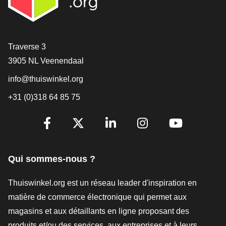
[_General:Contact]
Traverse 3
3905 NL Veenendaal
info@thuiswinkel.org
+31 (0)318 64 85 75
[_General:SocialMediaTitle]
Facebook
X
LinkedIn
Instagram
YouTube
Qui sommes-nous ?
Thuiswinkel.org est un réseau leader d'inspiration en
matière de commerce électronique qui permet aux
magasins et aux détaillants en ligne proposant des
produits et/ou des services, aux entreprises et à leurs