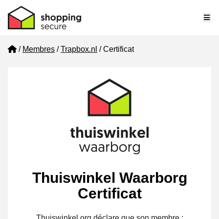
Me
Home
Membres
Trapbox.nl
Certificat
Thuiswinkel Waarborg
Certificat
Thuiswinkel.org déclare que son membre :