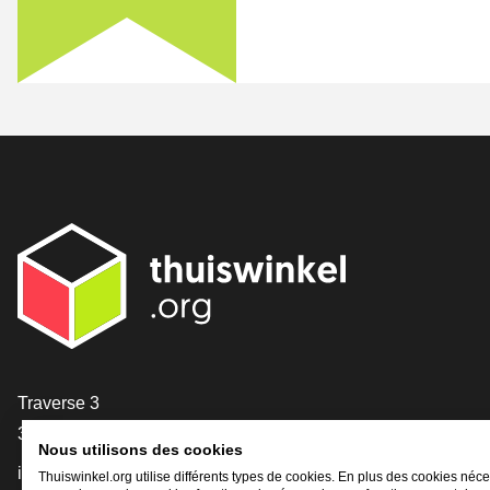
[_General:Contact]
Traverse 3
3905 NL Veenendaal
Nous utilisons des cookies
info@thuiswinkel.org
Thuiswinkel.org utilise différents types de cookies. En plus des cookies néce