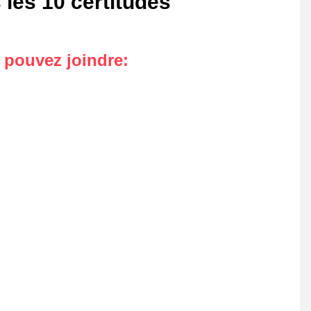
 les 10 certitudes
s pouvez joindre
: