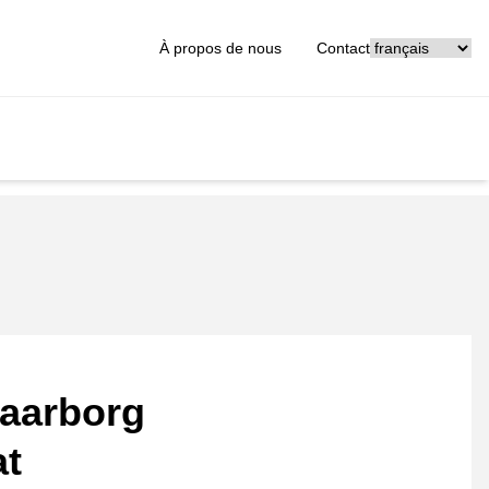
[_General:Langu
À propos de nous
Contact
aarborg
at