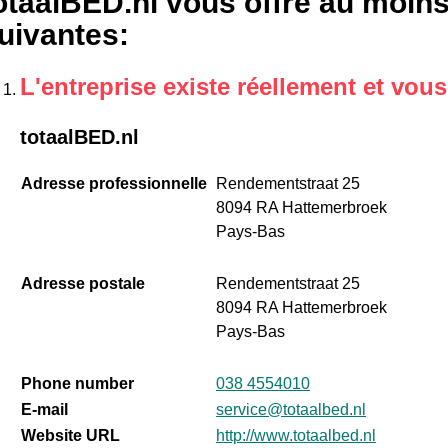
otaalBED.nl vous offre au moins
uivantes
:
L'entreprise existe réellement et vou
totaalBED.nl
Adresse professionnelle
Rendementstraat 25
8094 RA Hattemerbroek
Pays-Bas
Adresse postale
Rendementstraat 25
8094 RA Hattemerbroek
Pays-Bas
Phone number
038 4554010
E-mail
service@totaalbed.nl
Website URL
http://www.totaalbed.nl