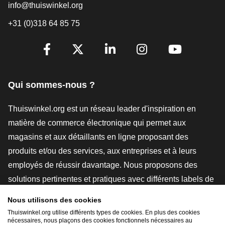
info@thuiswinkel.org
+31 (0)318 64 85 75
[_General:SocialMediaTitle]
Facebook
X
LinkedIn
Instagram
YouTube
Qui sommes-nous ?
Thuiswinkel.org est un réseau leader d'inspiration en
matière de commerce électronique qui permet aux
magasins et aux détaillants en ligne proposant des
produits et/ou des services, aux entreprises et à leurs
employés de réussir davantage. Nous proposons des
solutions pertinentes et pratiques avec différents labels de
confiance, des revues Thuiswinkel, des outils et des
Nous utilisons des cookies
conseils juridiques, des actions de sensibilisation, des
Thuiswinkel.org utilise différents types de cookies. En plus des cookies
études de marché, et nous disposons de notre propre
nécessaires, nous plaçons des cookies fonctionnels nécessaires au