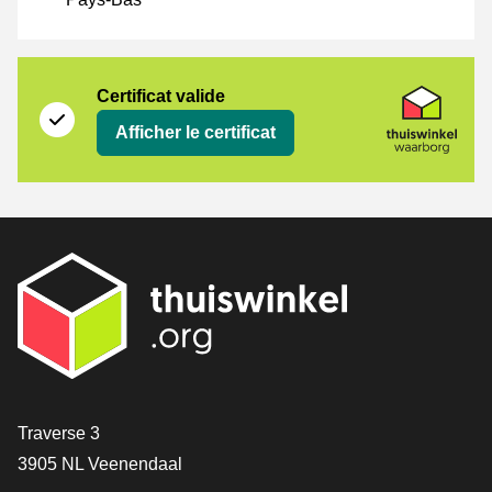
Certificat
Thuiswinkel Waarborg
Certificat valide
Afficher le certificat
[_General:Contact]
Traverse 3
3905 NL Veenendaal