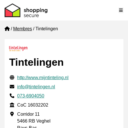
Me
Home
Membres
Tintelingen
Tintelingen
Informations de contact vérifiées
Website URL
http://www.mijntinteling.nl
E-mail
info@tintelingen.nl
Phone number
073-6904050
CoC
CoC 16032202
Adresse professionnelle
Corridor 11
5466 RB Veghel
Pays-Bas