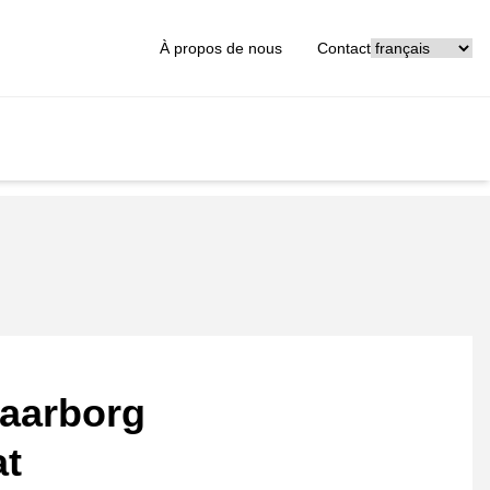
[_General:Langu
À propos de nous
Contact
aarborg
at