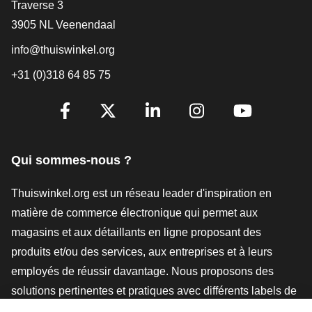
[_General:Contact]
Traverse 3
3905 NL Veenendaal
info@thuiswinkel.org
+31 (0)318 64 85 75
[_General:SocialMediaTitle]
Facebook
X
LinkedIn
Instagram
YouTube
Qui sommes-nous ?
Thuiswinkel.org est un réseau leader d'inspiration en
matière de commerce électronique qui permet aux
magasins et aux détaillants en ligne proposant des
produits et/ou des services, aux entreprises et à leurs
employés de réussir davantage. Nous proposons des
solutions pertinentes et pratiques avec différents labels de
confiance, des revues Thuiswinkel, des outils et des