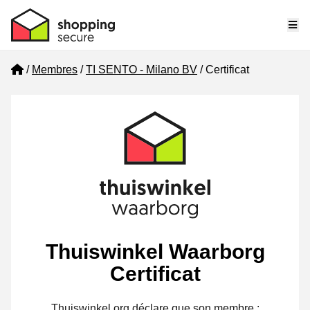
Me
Home
Membres
TI SENTO - Milano BV
Certificat
Thuiswinkel Waarborg
Certificat
Thuiswinkel.org déclare que son membre :