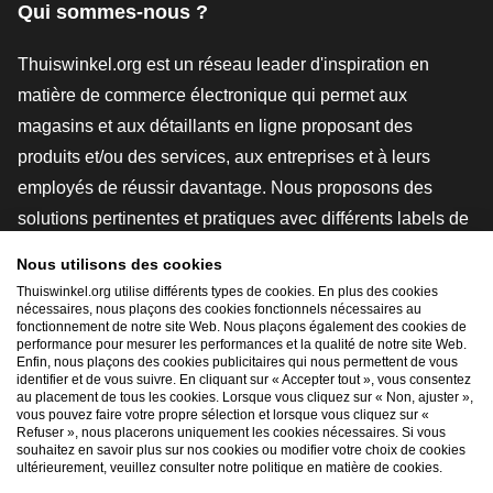
Qui sommes-nous ?
Thuiswinkel.org est un réseau leader d'inspiration en
matière de commerce électronique qui permet aux
magasins et aux détaillants en ligne proposant des
produits et/ou des services, aux entreprises et à leurs
employés de réussir davantage. Nous proposons des
solutions pertinentes et pratiques avec différents labels de
confiance, des revues Thuiswinkel, des outils et des
Nous utilisons des cookies
conseils juridiques, des actions de sensibilisation, des
Thuiswinkel.org utilise différents types de cookies. En plus des cookies
nécessaires, nous plaçons des cookies fonctionnels nécessaires au
études de marché, et nous disposons de notre propre
fonctionnement de notre site Web. Nous plaçons également des cookies de
plateforme d'enseignement, la Thuiswinkel e-Academy.
performance pour mesurer les performances et la qualité de notre site Web.
Enfin, nous plaçons des cookies publicitaires qui nous permettent de vous
identifier et de vous suivre. En cliquant sur « Accepter tout », vous consentez
au placement de tous les cookies. Lorsque vous cliquez sur « Non, ajuster »,
Naviguer rapidement
vous pouvez faire votre propre sélection et lorsque vous cliquez sur «
Refuser », nous placerons uniquement les cookies nécessaires. Si vous
[_G
souhaitez en savoir plus sur nos cookies ou modifier votre choix de cookies
ultérieurement, veuillez consulter notre politique en matière de cookies.