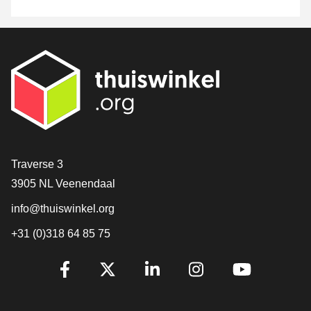
[_General:Contact]
Traverse 3
3905 NL Veenendaal
info@thuiswinkel.org
+31 (0)318 64 85 75
[_General:SocialMediaTitle]
Facebook
X
LinkedIn
Instagram
YouTube