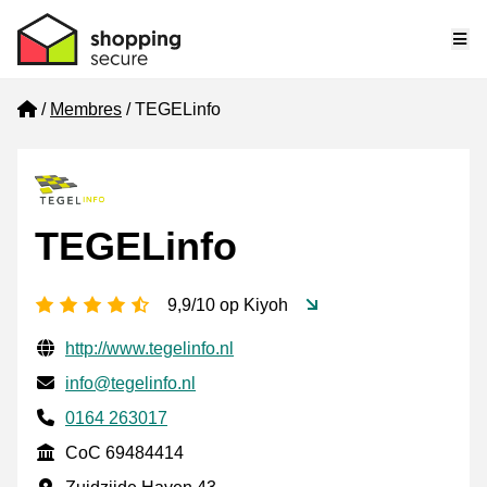
Me
Home
Membres
TEGELinfo
TEGELinfo
[_General:NumberOfStarsPluralFormat]
9,9/10 op Kiyoh
Informations de contact vérifiées
Website URL
http://www.tegelinfo.nl
E-mail
info@tegelinfo.nl
Phone number
0164 263017
CoC
CoC 69484414
Adresse professionnelle