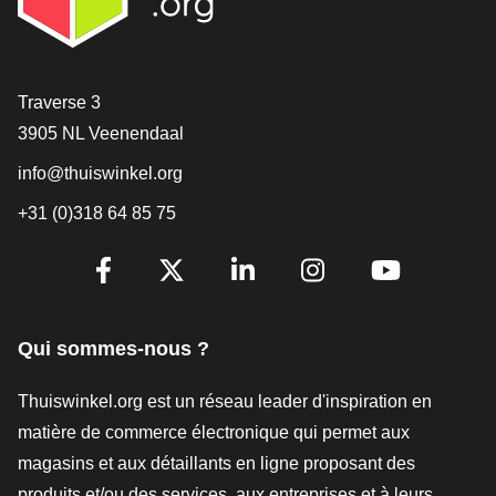
[_General:Contact]
Traverse 3
3905 NL Veenendaal
info@thuiswinkel.org
+31 (0)318 64 85 75
[_General:SocialMediaTitle]
Facebook
X
LinkedIn
Instagram
YouTube
Qui sommes-nous ?
Thuiswinkel.org est un réseau leader d'inspiration en
matière de commerce électronique qui permet aux
magasins et aux détaillants en ligne proposant des
produits et/ou des services, aux entreprises et à leurs