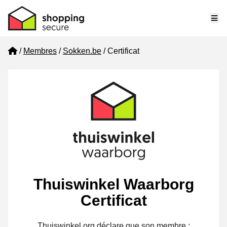
Me
Home
Membres
Sokken.be
Certificat
Thuiswinkel Waarborg
Certificat
Thuiswinkel.org déclare que son membre :