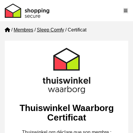
Me
Home
Membres
Sleep Comfy
Certificat
Thuiswinkel Waarborg
Certificat
Thuiswinkel.org déclare que son membre :