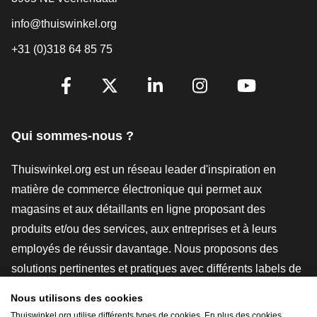
info@thuiswinkel.org
+31 (0)318 64 85 75
[_General:SocialMediaTitle]
Facebook
X
LinkedIn
Instagram
YouTube
Qui sommes-nous ?
Thuiswinkel.org est un réseau leader d'inspiration en
matière de commerce électronique qui permet aux
magasins et aux détaillants en ligne proposant des
produits et/ou des services, aux entreprises et à leurs
employés de réussir davantage. Nous proposons des
solutions pertinentes et pratiques avec différents labels de
confiance, des revues Thuiswinkel, des outils et des
Nous utilisons des cookies
conseils juridiques, des actions de sensibilisation, des
Thuiswinkel.org utilise différents types de cookies. En plus des cookies