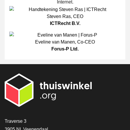
Internet.
Steven Ras
,
CEO
ICTRecht B.V.
Eveline van Manen
,
Co-CEO
Forus-P Ltd.
[_General:Contact]
Traverse 3
3905 NL Veenendaal