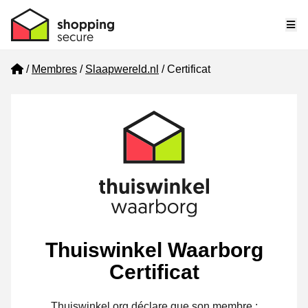
Me
Home
Membres
Slaapwereld.nl
Certificat
Thuiswinkel Waarborg
Certificat
Thuiswinkel.org déclare que son membre :