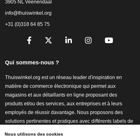
3905 NL Veenendaal
info@thuiswinkel.org
+31 (0)318 64 85 75
[_General:SocialMediaTitle]
Facebook
X
LinkedIn
Instagram
YouTube
Qui sommes-nous ?
Thuiswinkel.org est un réseau leader d'inspiration en
matière de commerce électronique qui permet aux
magasins et aux détaillants en ligne proposant des
produits et/ou des services, aux entreprises et à leurs
employés de réussir davantage. Nous proposons des
solutions pertinentes et pratiques avec différents labels de
confiance, des revues Thuiswinkel, des outils et des
Nous utilisons des cookies
conseils juridiques, des actions de sensibilisation, des