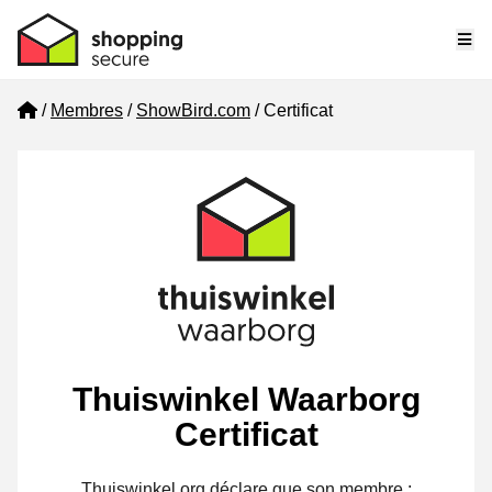
Me
Home
Membres
ShowBird.com
Certificat
Thuiswinkel Waarborg
Certificat
Thuiswinkel.org déclare que son membre :