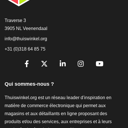
[_General:Contact]
Traverse 3
3905 NL Veenendaal
info@thuiswinkel.org
+31 (0)318 64 85 75
[_General:SocialMediaTitle]
Facebook
X
LinkedIn
Instagram
YouTube
Qui sommes-nous ?
Thuiswinkel.org est un réseau leader d'inspiration en
matière de commerce électronique qui permet aux
magasins et aux détaillants en ligne proposant des
produits et/ou des services, aux entreprises et à leurs