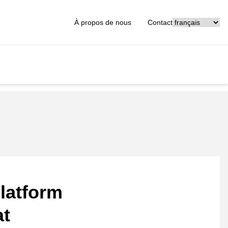
[_General:Langu
À propos de nous
Contact
latform
at