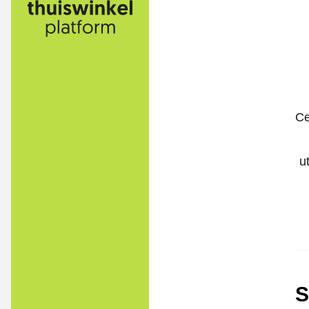
Ce
u
S