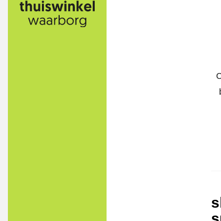
C
s
s