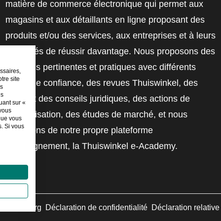
matière de commerce électronique qui permet aux
magasins et aux détaillants en ligne proposant des
produits et/ou des services, aux entreprises et à leurs
employés de réussir davantage. Nous proposons des
solutions pertinentes et pratiques avec différents
ssaires,
tre site
labels de confiance, des revues Thuiswinkel, des
es
es
outils et des conseils juridiques, des actions de
uant sur «
 vous
sensibilisation, des études de marché, et nous
sque vous
. Si vous
disposons de notre propre plateforme
d'enseignement, la Thuiswinkel e-Academy.
swinkel.org
Déclaration de confidentialité
Déclaration relativ