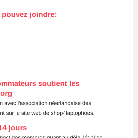
s pouvez joindre
:
ommateurs soutient les
.org
on avec l'association néerlandaise des
t sur le site web de shop4laptophoes.
14 jours
spect des membres quant au délai légal de