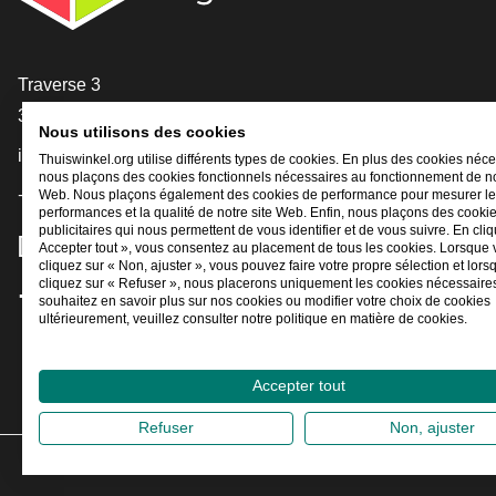
[_General:Contact]
Traverse 3
3905 NL Veenendaal
Nous utilisons des cookies
info@thuiswinkel.org
Thuiswinkel.org utilise différents types de cookies. En plus des cookies néce
nous plaçons des cookies fonctionnels nécessaires au fonctionnement de no
+31 (0)318 64 85 75
Web. Nous plaçons également des cookies de performance pour mesurer l
performances et la qualité de notre site Web. Enfin, nous plaçons des cooki
publicitaires qui nous permettent de vous identifier et de vous suivre. En cliq
[_General:SocialMediaTitle]
Accepter tout », vous consentez au placement de tous les cookies. Lorsque
cliquez sur « Non, ajuster », vous pouvez faire votre propre sélection et lor
cliquez sur « Refuser », nous placerons uniquement les cookies nécessaires
souhaitez en savoir plus sur nos cookies ou modifier votre choix de cookies
Facebook
X
LinkedIn
Instagram
YouTube
ultérieurement, veuillez consulter notre politique en matière de cookies.
Accepter tout
Refuser
Non, ajuster
2026
©
Thui