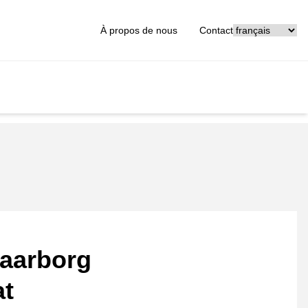
[_General:Langu
À propos de nous
Contact
aarborg
at