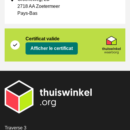
2718 AA Zoetermeer
Pays-Bas
Certificat
Thuiswinkel Waarborg
Certificat valide
Afficher le certificat
[_General:Contact]
Traverse 3