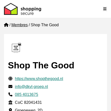
Me
Home
Membres
Shop The Good
Shop The Good
Informations de contact vérifiées
Website URL
https://www.shopthegood.nl
E-mail
info@dkvl-groep.nl
Phone number
085 4013675
CoC
CoC 82041431
Adresse professionnelle
Groeneweg, 2D